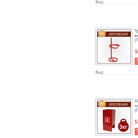
Вид:
Т
в
(
3
Вид:
П
о
(
5