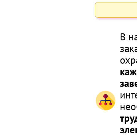
В н
зак
охр
каж
зав
инт
нео
тру
эле