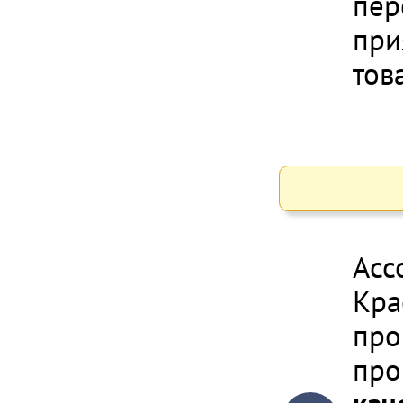
пер
при
тов
Асс
Кра
про
про