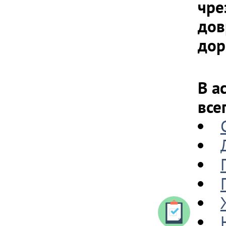
чре
дов
дор
В а
все