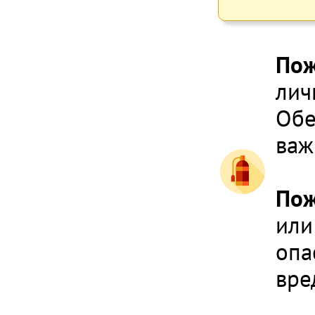
Пож
лич
Обе
важ
По
или
опа
вре