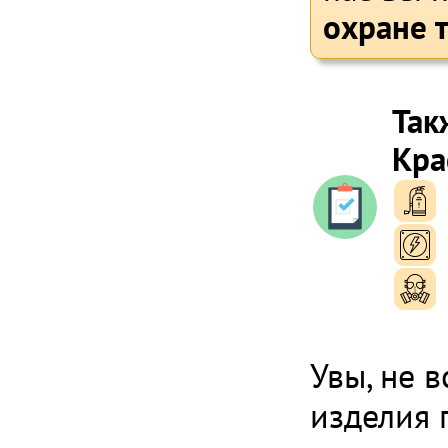
охране т
Так
Кра
п
п
п
Увы, не 
изделия 