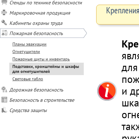
Стенды по технике безопасности
Крепления
Маркировочная продукция
Кабинеты охраны труда
Пожарная безопасность
Кре
Планы эвакуации
Огнетушители
явл
Пожарные щиты и инвентарь
для
Подставки, кронштейны и шкафы
для огнетушителей
пож
Световые табло
и д
Дорожная безопасность
шка
Безопасность в строительстве
Средства защиты
огн
так
рук