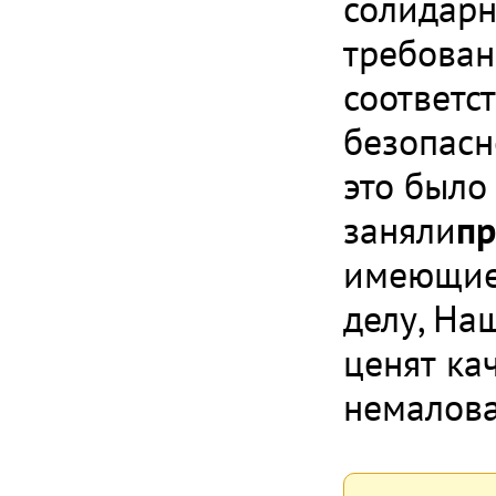
солидарн
требован
соответс
безопасн
это было
заняли
пр
имеющие 
делу, На
ценят кач
немалова