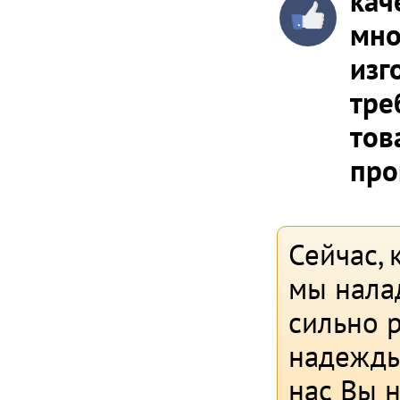
кач
мно
изг
тре
тов
про
Сейчас, 
мы нала
сильно р
надежды
нас Вы 