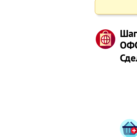
Шаг
ОФ
Сде