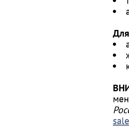
Для
ВН
мен
Рос
sal