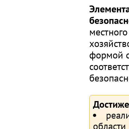
Элемент
безопасн
местного
хозяйств
формой с
соответс
безопасн
Достиже
реали
области