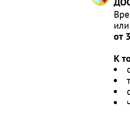
ДОС
Вре
или
от 
К т