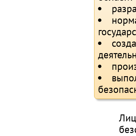
разр
норм
государ
созд
деятельн
прои
выпол
безопас
Лиц
без