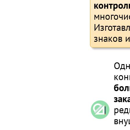
контрол
многочи
Изготав
знаков и
Одн
кон
бол
зак
ред
вну