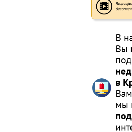
Видеофи
безопасн
В н
Вы
под
нед
в К
Вам
мы 
под
инт