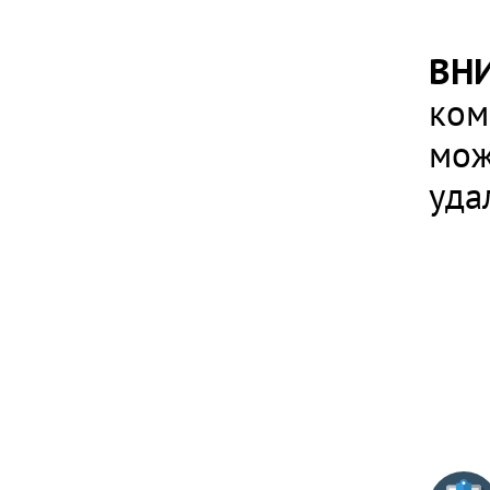
ВН
ком
мож
уда