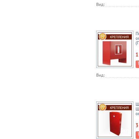
Вид:
П
о
(
1
Вид:
Ш
Ш
о
3