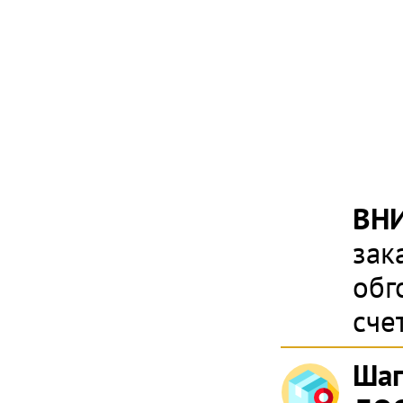
ВН
зак
обг
сче
Шаг