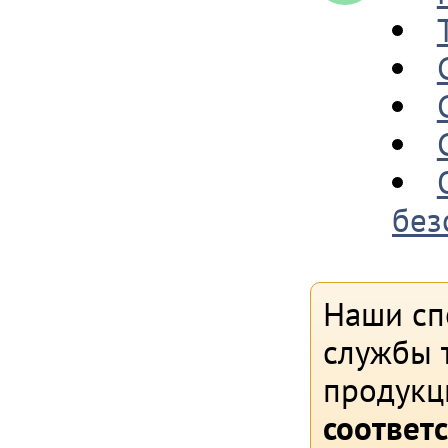
без
Наши сп
службы т
продукц
соответ