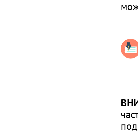
мож
ВН
час
под