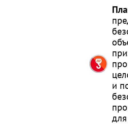
Пла
пре
без
объ
при
про
цел
и п
без
про
для