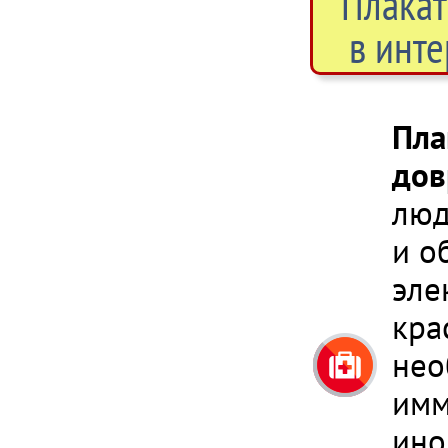
Плакат
в инте
Пла
дов
люд
и о
эле
кра
нео
имм
ино