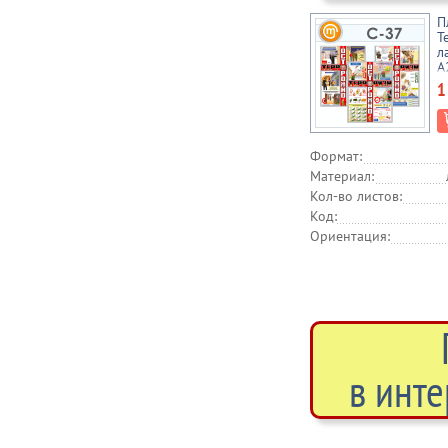
П
Т
л
А
1
Формат:
Материал:
Кол-во листов:
Код:
Ориентация:
в инте