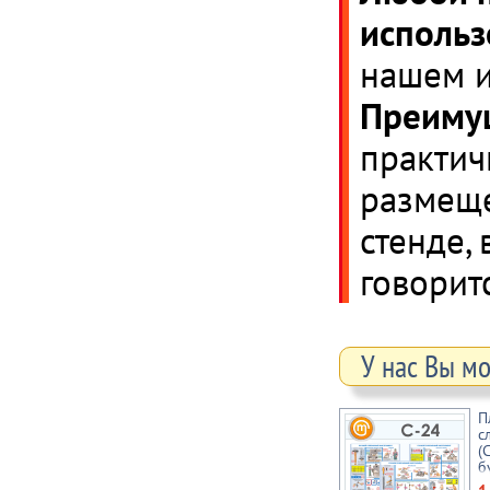
использ
нашем и
Преимущ
практич
размеще
стенде,
говоритс
У нас Вы м
П
с
(
б