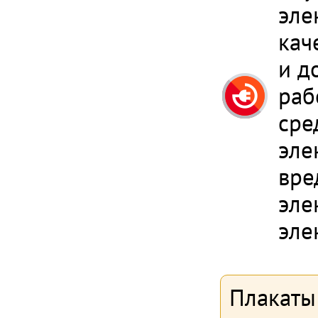
эле
кач
и д
раб
сре
эле
вре
эле
эле
Плакаты