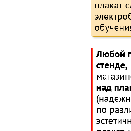
плакат 
электро
обучени
Любой п
стенде,
магазин
над пла
(надежн
по разл
эстетич