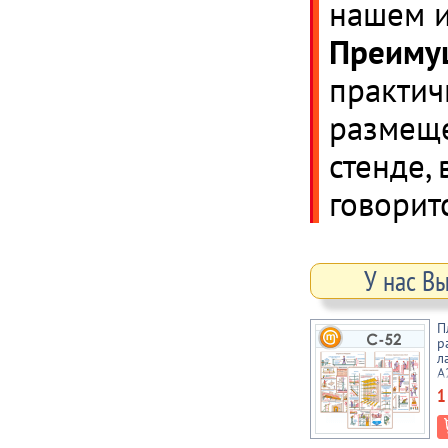
нашем и
Преимущ
практич
размеще
стенде,
говоритс
У нас В
П
р
л
А
1