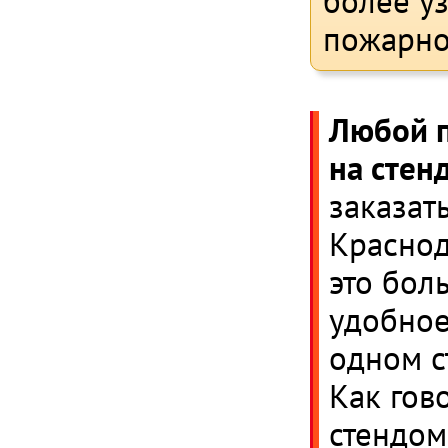
более уз
пожарно
Любой п
на стен
заказат
Краснод
это бол
удобное
одном с
Как гово
стендом