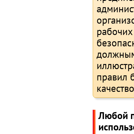
админис
организо
рабочих
безопас
должным
иллюстр
правил 
качеств
Любой п
использ