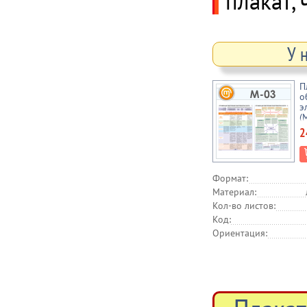
плакат, 
У 
П
о
э
(
б
2
Формат:
Материал:
Кол-во листов:
Код:
Ориентация: