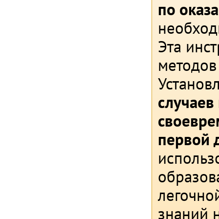
по оказ
необход
Эта инс
методов
Установл
случаев
своевре
первой 
использ
образова
легочно
знаний н