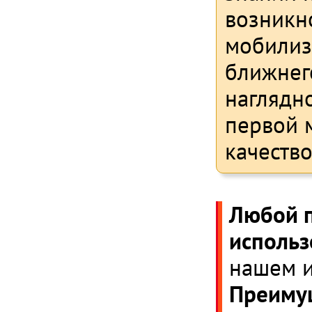
возникн
мобилиз
ближнег
наглядн
первой 
качеств
Любой 
использ
нашем и
Преимущ