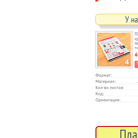
У н
П
с
п
л
А
4
Формат:
Материал:
Кол-во листов:
Код:
Ориентация:
Пла