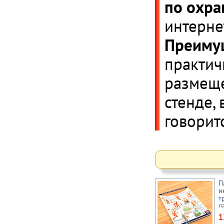
по охра
интерне
Преимущ
практич
размеще
стенде,
говоритс
П
и
т
л
А
1