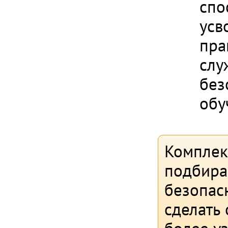
спо
усв
пра
слу
без
обу
Комплек
подбира
безопас
сделать