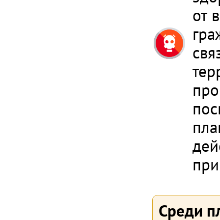
от 
гра
свя
тер
про
пос
пла
дей
при
Среди п