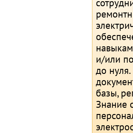
сотрудн
ремонтн
электри
обеспеч
навыкам
и/или п
до нуля
докумен
базы, р
Знание 
персона
электро