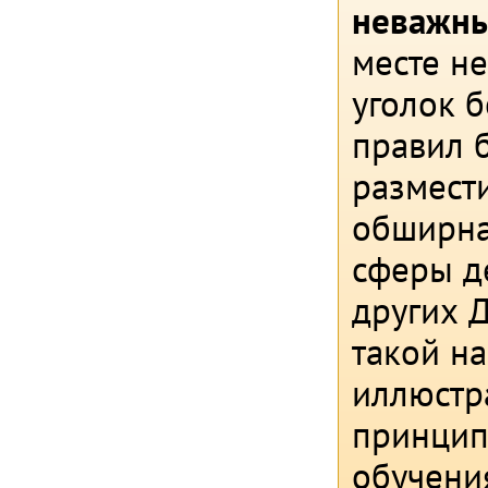
неважны
месте не
уголок 
правил б
размести
обширна
сферы д
других 
такой н
иллюстр
принцип
обучени