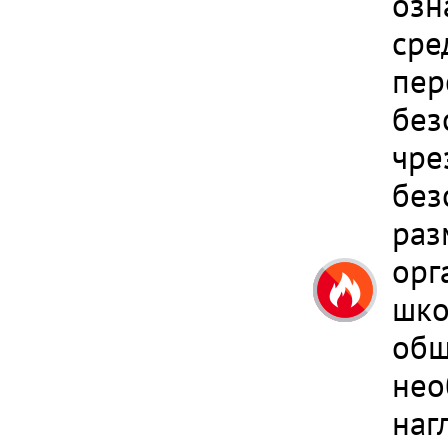
озн
сре
пер
без
чре
без
раз
орг
шко
общ
нео
наг