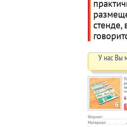
практич
размеще
стенде,
говоритс
У нас Вы 
П
р
п
п
л
6
А
Формат:
Материал: