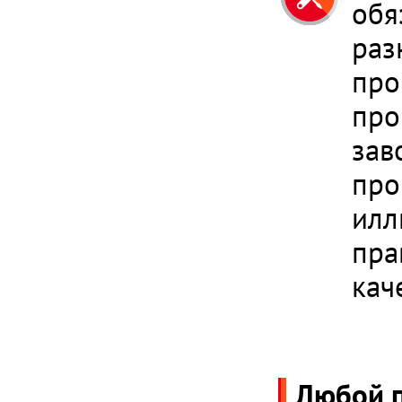
обя
раз
про
про
зав
про
илл
пра
кач
Любой п