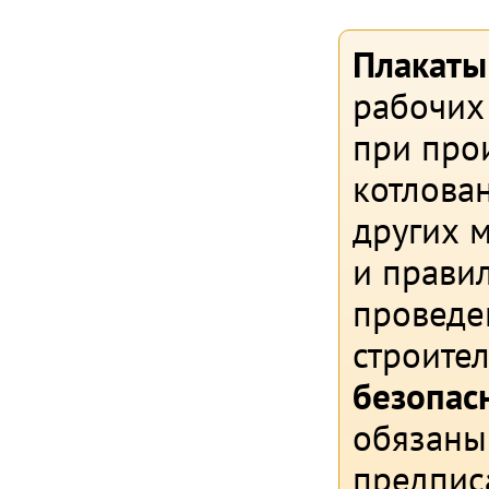
Плакаты
рабочих 
при прои
котлован
других 
и прави
проведе
строите
безопасн
обязаны
предпис