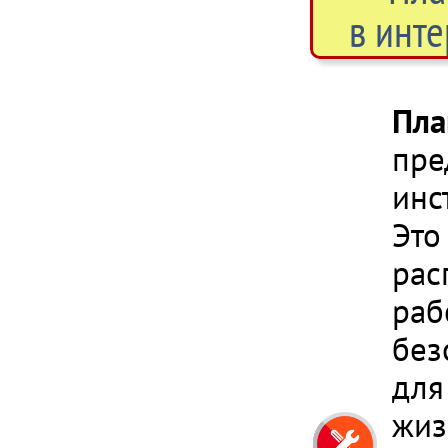
в инте
Пла
пре
инс
Это
рас
раб
без
для
жиз