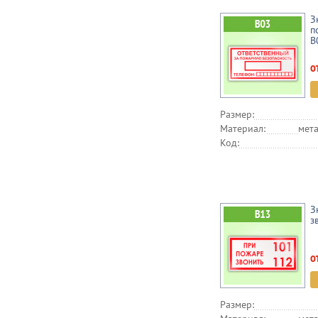
З
п
B
о
Размер:
Материал:
мета
Код:
З
з
о
Размер: