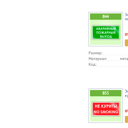
З
п
о
Размер:
Материал:
мета
Код:
З
к
о