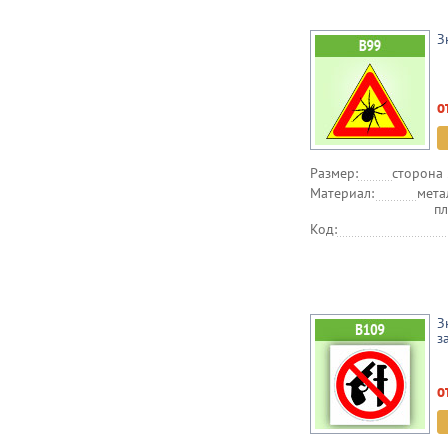
З
о
Размер:
сторона 
Материал:
мета
п
Код:
З
з
о