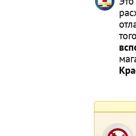
Это
рас
отл
тог
всп
маг
Кра