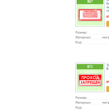
б
э
о
о
Размер:
Материал:
мета
Код:
З
B
о
Размер:
Материал:
мета
Код: