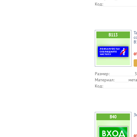
Код:
Т
с
B
о
Размер:
3
Материал:
мета
Код:
З
о