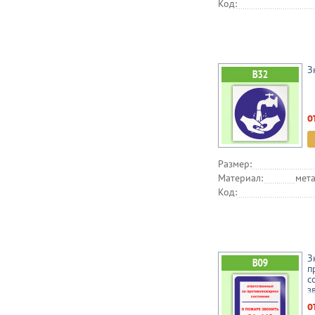
Код:
З
о
Размер:
Материал:
мета
Код:
З
п
с
з
о