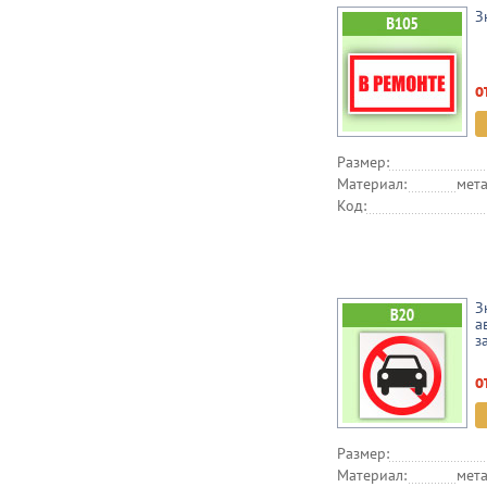
З
о
Размер:
Материал:
мета
Код:
З
а
з
о
Размер:
Материал:
мета