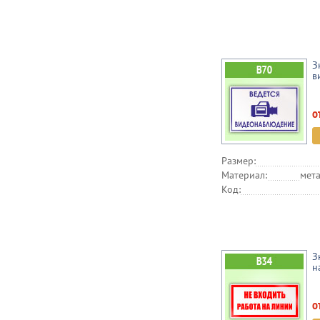
З
в
о
Размер:
Материал:
мета
Код:
З
н
о