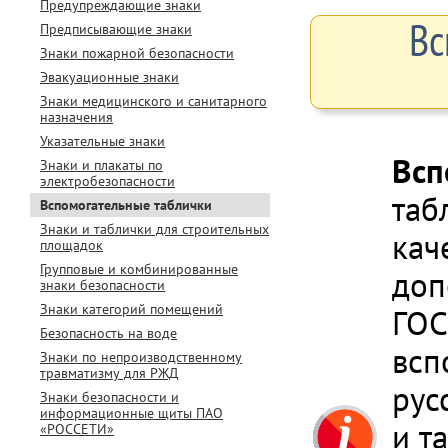
Предупреждающие знаки
Вс
Предписывающие знаки
Знаки пожарной безопасности
Эвакуационные знаки
Знаки медицинского и санитарного
назначения
Указательные знаки
Всп
Знаки и плакаты по
электробезопасности
таб
Вспомогательные таблички
Знаки и таблички для строительных
кач
площадок
Групповые и комбинированные
доп
знаки безопасности
Знаки категорий помещений
ГОС
Безопасность на воде
всп
Знаки по непроизводственному
травматизму для РЖД
рус
Знаки безопасности и
информационные щиты ПАО
и т
«РОССЕТИ»