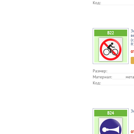
Код:
З
в
(
B
о
Размер:
Материал:
мета
Код:
З
о