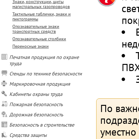
Знаки, конструкции, щиты
све
магистральных газопроводов
Тактильные таблички, знаки и
пок
пиктограммы
Опознавательные знаки
транспортных средств
Опознавательные столбики
нед
Переносные знаки
Печатная продукция по охране
труда
ПВХ
Стенды по технике безопасности
Маркировочная продукция
Кабинеты охраны труда
Пожарная безопасность
По важн
Дорожная безопасность
подразд
Безопасность в строительстве
уместно
Средства защиты