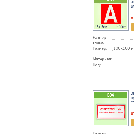
а
B
о
Размер
знака:
Размер:
100х100 м
Материал:
Код:
З
п
с
о
Размер: