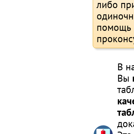
либо при
одиночн
помощь 
проконс
В н
Вы
таб
кач
таб
док