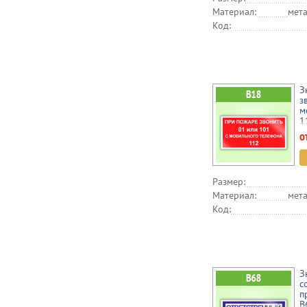
Материал:
мета
Код:
З
з
м
1
о
Размер:
Материал:
мета
Код:
З
с
п
B