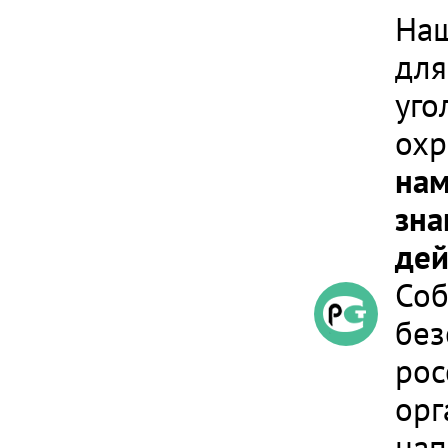
Наш
для
уго
охр
нам
зна
дей
Соб
без
рос
орг
нап