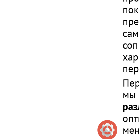
пок
пре
сам
соп
хар
пер
Пер
мы 
раз
опт
мен