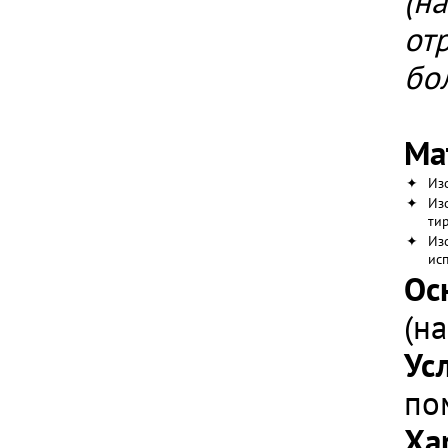
(н
от
бо
Ма
✦
Из
✦
Из
ти
✦
Из
ис
Ос
(н
Ус
по
Ха