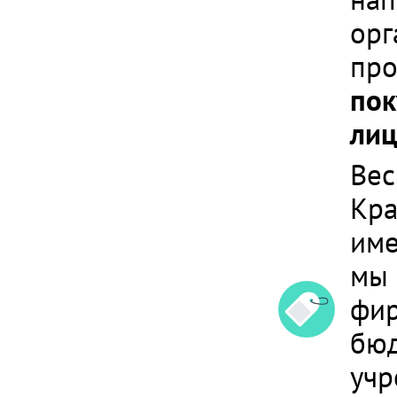
орг
про
пок
лиц
Вес
Кра
им
мы 
фир
бюд
учр