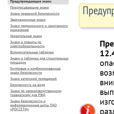
Предупреждающие знаки
Предупр
Предписывающие знаки
Знаки пожарной безопасности
Эвакуационные знаки
Знаки медицинского и санитарного
назначения
Указательные знаки
Пре
Знаки и плакаты по
электробезопасности
12.
Вспомогательные таблички
Знаки и таблички для строительных
опа
площадок
Групповые и комбинированные
воз
знаки безопасности
Знаки категорий помещений
вни
Безопасность на воде
вып
Знаки по непроизводственному
травматизму для РЖД
изг
Знаки безопасности и
информационные щиты ПАО
раз
«РОССЕТИ»