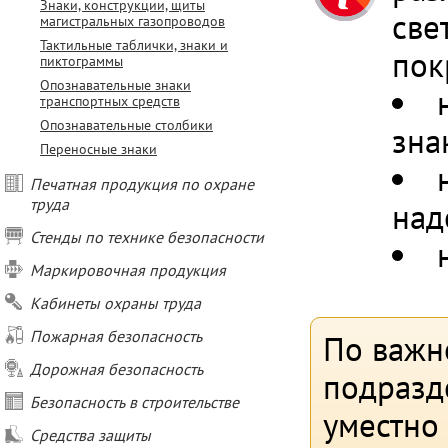
Знаки, конструкции, щиты
све
магистральных газопроводов
Тактильные таблички, знаки и
пок
пиктограммы
Опознавательные знаки
транспортных средств
Опознавательные столбики
зна
Переносные знаки
Печатная продукция по охране
труда
над
Стенды по технике безопасности
Маркировочная продукция
Кабинеты охраны труда
Пожарная безопасность
По важн
Дорожная безопасность
подразд
Безопасность в строительстве
уместно
Средства защиты