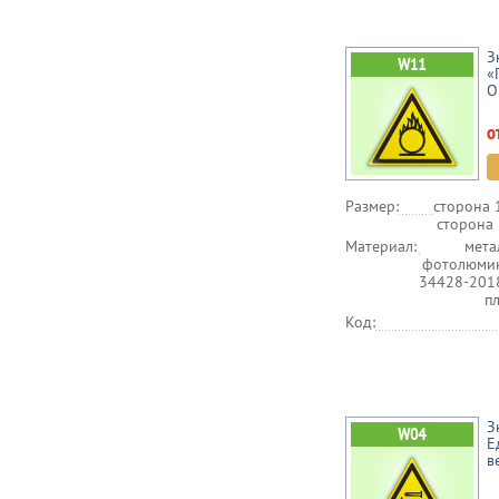
З
«
О
о
Размер:
сторона 
сторона 
Материал:
мета
фотолюмин
34428-201
п
Код:
З
Е
в