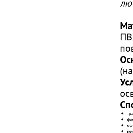
лю
Ма
ПВ
по
Ос
(н
Ус
ос
Сп
✦
тр
✦
фл
✦
оф
✦
пе