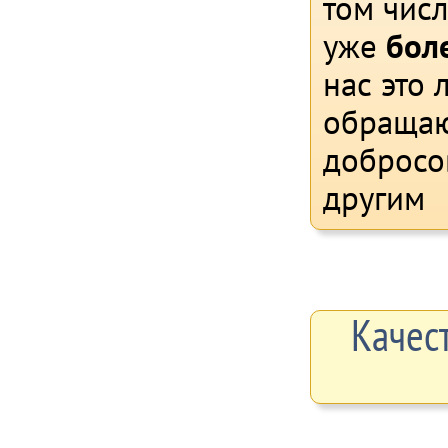
том чис
уже
боле
нас это 
обращаю
добросо
другим
Качес