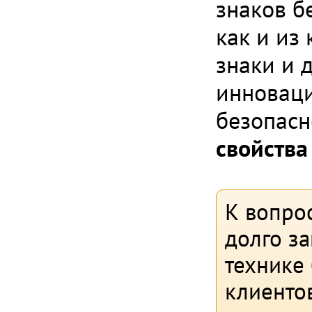
знаков б
как и из
знаки и 
инноваци
безопас
свойства
К вопрос
долго з
технике
клиентов