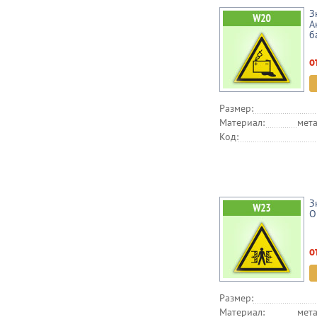
З
А
б
о
Размер:
Материал:
мета
Код:
З
О
о
Размер:
Материал:
мета