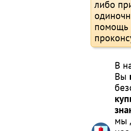
либо при
одиночн
помощь 
проконс
В н
Вы
без
куп
зна
мы 