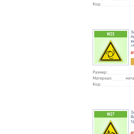
Код:
З
А
в
о
о
Размер:
Материал:
мета
Код:
З
В
т
о