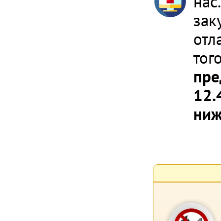
нас
зак
отл
тог
пре
12.
ниж