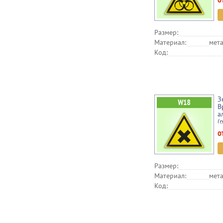
Размер:
Материал:
мета
Код:
З
В
а
(
в
о
Размер:
Материал:
мета
Код: