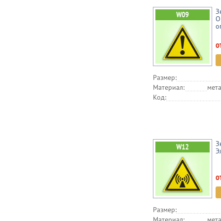
З
О
о
о
Размер:
Материал:
мета
Код:
З
Э
о
Размер:
Материал:
мета