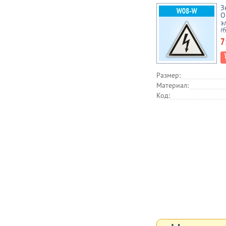
З
О
э
(
7
Размер:
Материал:
Код: