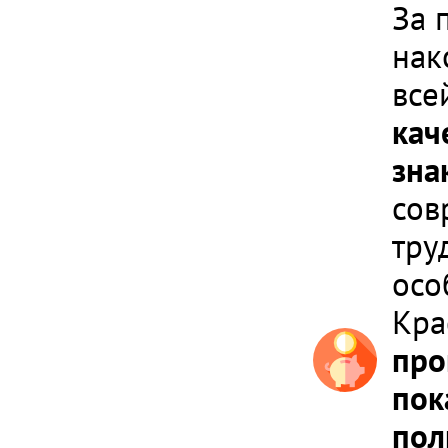
За 
нак
все
кач
зна
сов
тру
осо
Кра
про
пок
пол