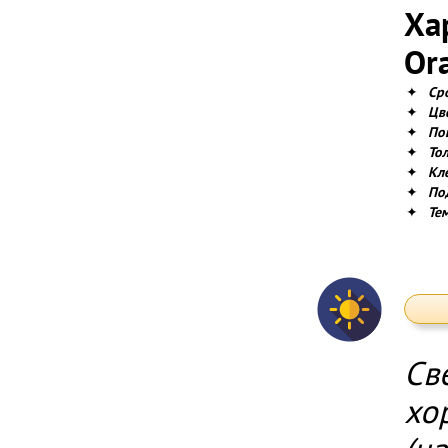
Ха
Ora
✦
Ср
✦
Цв
✦
По
✦
То
✦
Кл
✦
По
✦
Те
Св
хо