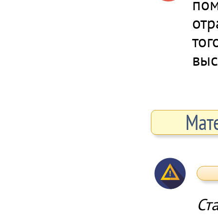
пом
отр
тог
выс
Мат
Ст