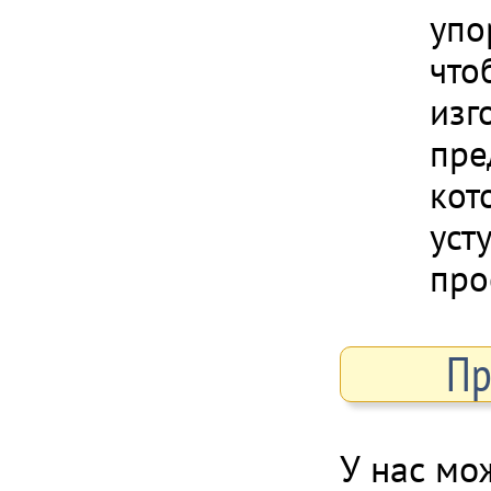
упо
что
изг
пре
кот
уст
про
Пр
У нас мо