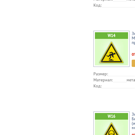
Код:
З
М
п
о
Размер:
Материал:
мета
Код:
З
Б
(
в
о