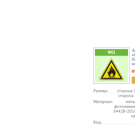
З
«
Л
в
о
Размер:
сторона 
сторона 
Материал:
мета
фотолюмин
34428-201
п
Код: