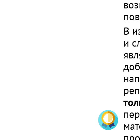
воз
пов
В и
и с
явл
доб
нап
реп
тол
пер
мат
про